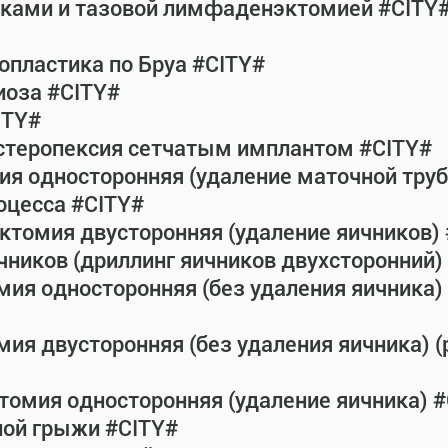
атками и тазовой лимфаденэктомией #CITY
пластика по Бруа #CITY#
иоза #CITY#
ITY#
истеропексия сетчатым имплантом #CITY#
ия односторонняя (удаление маточной тру
оцесса #CITY#
ктомия двусторонняя (удаление яичников)
чников (дриллинг яичников двухсторонний) 
мия односторонняя (без удаления яичника) 
ия двусторонняя (без удаления яичника) (
томия односторонняя (удаление яичника) 
ной грыжи #CITY#