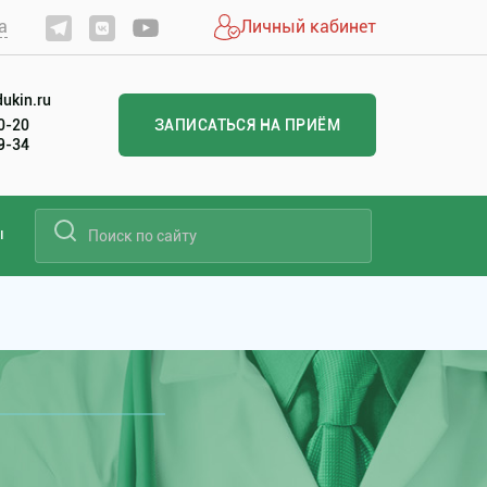
а
Личный кабинет
ukin.ru
20-20
ЗАПИСАТЬСЯ НА ПРИЁМ
99-34
ы