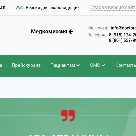
ал
Старая версия сайт
Версия для слабовидящих
Эл. почта:
info@doctord
Медкомиссия
Телефон:
8 (918) 124-
8 (861) 557-
а
Прейскурант
Пациентам
ОМС
Контакт