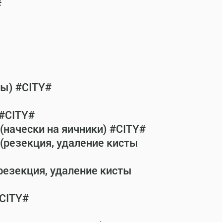
#
бы) #CITY#
 #CITY#
(начески на яичники) #CITY#
(резекция, удаление кисты
резекция, удаление кисты
#CITY#