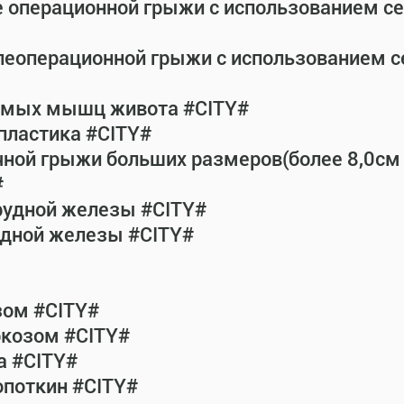
е операционной грыжи с использованием с
леоперационной грыжи с использованием 
рямых мышц живота #CITY#
пластика #CITY#
чной грыжи больших размеров(более 8,0см
#
рудной железы #CITY#
удной железы #CITY#
зом #CITY#
ркозом #CITY#
а #CITY#
опоткин #CITY#