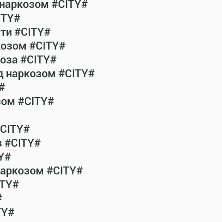
 наркозом #CITY#
ITY#
сти #CITY#
козом #CITY#
коза #CITY#
од наркозом #CITY#
#
зом #CITY#
#CITY#
з #CITY#
Y#
наркозом #CITY#
ITY#
#
TY#