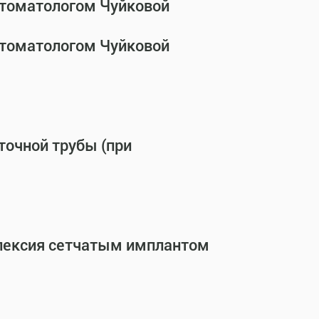
стоматологом Чуйковой
стоматологом Чуйковой
точной трубы (при
опексия сетчатым имплантом