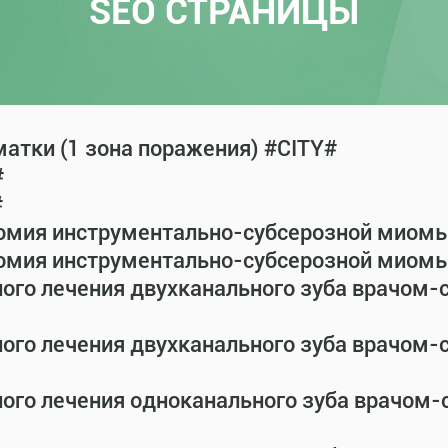
SEO СТРАНИЦЫ
атки (1 зона поражения) #CITY#
#
#
омия инструментально-субсерозной миомы 
омия инструментально-субсерозной миомы 
ного лечения двухканального зуба врачом
ного лечения двухканального зуба врачом
ного лечения одноканального зуба врачом