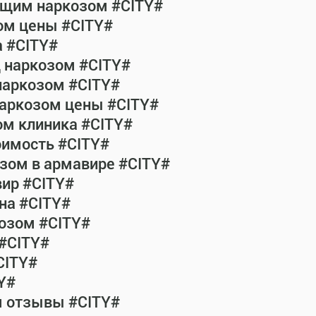
общим наркозом #CITY#
ом цены #CITY#
а #CITY#
д наркозом #CITY#
наркозом #CITY#
наркозом цены #CITY#
ом клиника #CITY#
оимость #CITY#
зом в армавире #CITY#
ир #CITY#
на #CITY#
озом #CITY#
 #CITY#
CITY#
Y#
м отзывы #CITY#