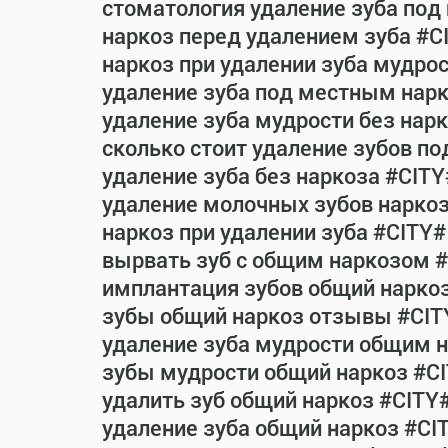
стоматология удаление зуба под
наркоз перед удалением зуба #C
наркоз при удалении зуба мудро
удаление зуба под местным нар
удаление зуба мудрости без нар
сколько стоит удаление зубов п
удаление зуба без наркоза #CITY
удаление молочных зубов нарко
наркоз при удалении зуба #CITY#
вырвать зуб с общим наркозом 
имплантация зубов общий нарко
зубы общий наркоз отзывы #CIT
удаление зуба мудрости общим 
зубы мудрости общий наркоз #C
удалить зуб общий наркоз #CITY
удаление зуба общий наркоз #CI