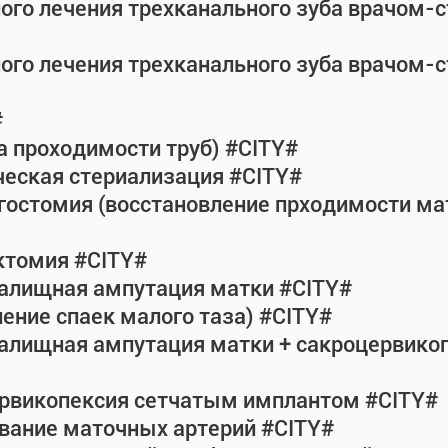
ного лечения трехканального зуба врачом-
ного лечения трехканального зуба врачом-
#
а проходимости труб) #CITY#
ческая стериализация #CITY#
гостомия (восстановление прходимости ма
ктомия #CITY#
галищная ампутация матки #CITY#
ение спаек малого таза) #CITY#
галищная ампутация матки + сакроцервик
ервикопексия сетчатым имплантом #CITY#
вание маточных артерий #CITY#