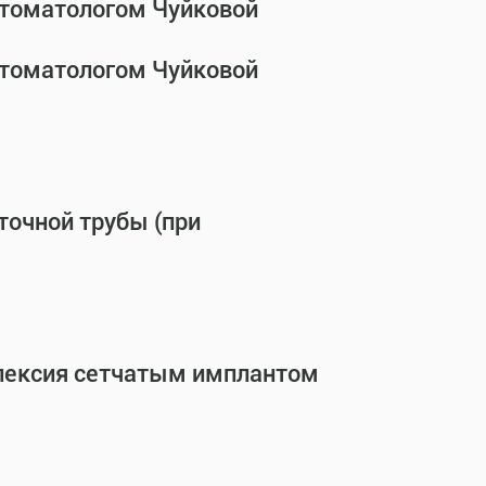
стоматологом Чуйковой
стоматологом Чуйковой
точной трубы (при
опексия сетчатым имплантом