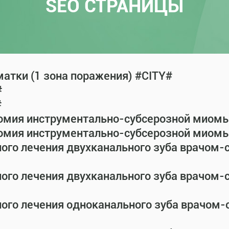
SEO СТРАНИЦЫ
атки (1 зона поражения) #CITY#
#
#
омия инструментально-субсерозной миомы 
омия инструментально-субсерозной миомы 
ного лечения двухканального зуба врачом
ного лечения двухканального зуба врачом
ного лечения одноканального зуба врачом