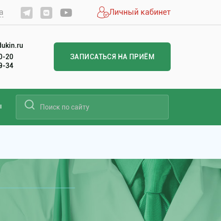
а
Личный кабинет
ukin.ru
20-20
ЗАПИСАТЬСЯ НА ПРИЁМ
99-34
ы