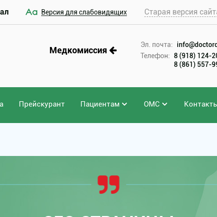
ал
Старая версия сайт
Версия для слабовидящих
Эл. почта:
info@doctord
Медкомиссия
Телефон:
8 (918) 124-
8 (861) 557-
а
Прейскурант
Пациентам
ОМС
Контакт