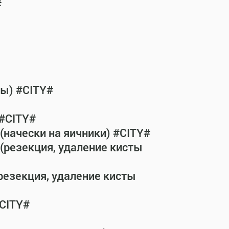
#
бы) #CITY#
 #CITY#
(начески на яичники) #CITY#
(резекция, удаление кисты
резекция, удаление кисты
#CITY#