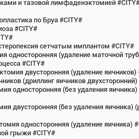
атками и тазовой лимфаденэктомией #CITY
пластика по Бруа #CITY#
иоза #CITY#
ITY#
истеропексия сетчатым имплантом #CITY#
ия односторонняя (удаление маточной тру
оцесса #CITY#
ктомия двусторонняя (удаление яичников)
чников (дриллинг яичников двухсторонний) 
мия односторонняя (без удаления яичника) 
ия двусторонняя (без удаления яичника) (
томия односторонняя (удаление яичника) 
ной грыжи #CITY#