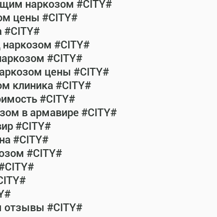
общим наркозом #CITY#
ом цены #CITY#
а #CITY#
д наркозом #CITY#
наркозом #CITY#
наркозом цены #CITY#
ом клиника #CITY#
оимость #CITY#
зом в армавире #CITY#
ир #CITY#
на #CITY#
озом #CITY#
 #CITY#
CITY#
Y#
м отзывы #CITY#