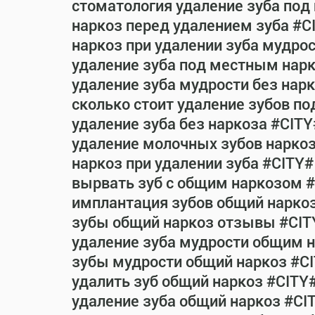
стоматология удаление зуба под
наркоз перед удалением зуба #C
наркоз при удалении зуба мудро
удаление зуба под местным нар
удаление зуба мудрости без нар
сколько стоит удаление зубов п
удаление зуба без наркоза #CITY
удаление молочных зубов нарко
наркоз при удалении зуба #CITY#
вырвать зуб с общим наркозом 
имплантация зубов общий нарко
зубы общий наркоз отзывы #CIT
удаление зуба мудрости общим 
зубы мудрости общий наркоз #C
удалить зуб общий наркоз #CITY
удаление зуба общий наркоз #CI