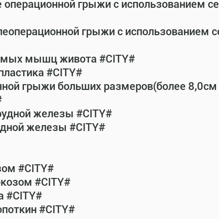
е операционной грыжи с использованием с
леоперационной грыжи с использованием 
рямых мышц живота #CITY#
пластика #CITY#
чной грыжи больших размеров(более 8,0см
#
рудной железы #CITY#
удной железы #CITY#
зом #CITY#
ркозом #CITY#
а #CITY#
опоткин #CITY#