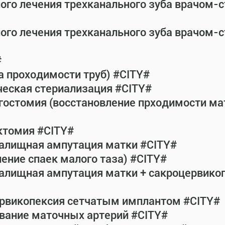
ного лечения трехканального зуба врачом-
ного лечения трехканального зуба врачом-
#
а проходимости труб) #CITY#
ческая стериализация #CITY#
гостомия (восстановление прходимости ма
ктомия #CITY#
галищная ампутация матки #CITY#
ение спаек малого таза) #CITY#
галищная ампутация матки + сакроцервик
ервикопексия сетчатым имплантом #CITY#
вание маточных артерий #CITY#