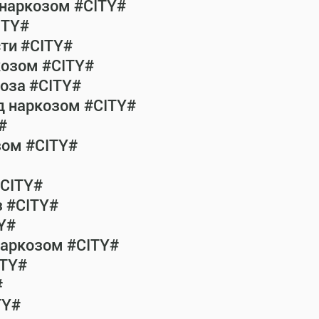
 наркозом #CITY#
ITY#
сти #CITY#
козом #CITY#
коза #CITY#
од наркозом #CITY#
#
зом #CITY#
#CITY#
з #CITY#
Y#
наркозом #CITY#
ITY#
#
TY#