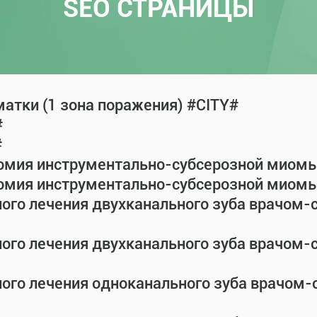
SEO СТРАНИЦЫ
атки (1 зона поражения) #CITY#
#
#
омия инструментально-субсерозной миомы 
омия инструментально-субсерозной миомы 
ного лечения двухканального зуба врачом
ного лечения двухканального зуба врачом
ного лечения одноканального зуба врачом