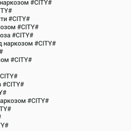
 наркозом #CITY#
ITY#
сти #CITY#
козом #CITY#
коза #CITY#
од наркозом #CITY#
#
зом #CITY#
#CITY#
з #CITY#
Y#
наркозом #CITY#
ITY#
#
TY#