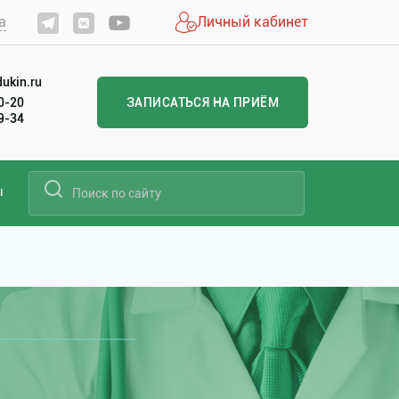
а
Личный кабинет
ukin.ru
20-20
ЗАПИСАТЬСЯ НА ПРИЁМ
99-34
ы