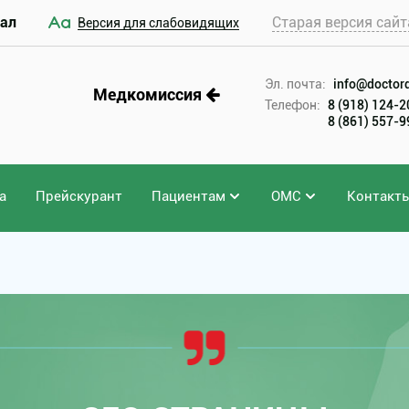
ал
Старая версия сайт
Версия для слабовидящих
Эл. почта:
info@doctord
Медкомиссия
Телефон:
8 (918) 124-
8 (861) 557-
а
Прейскурант
Пациентам
ОМС
Контакт