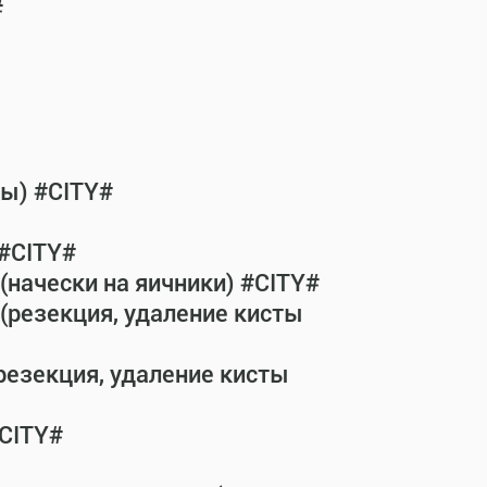
#
бы) #CITY#
 #CITY#
(начески на яичники) #CITY#
(резекция, удаление кисты
резекция, удаление кисты
#CITY#