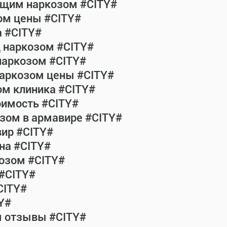
общим наркозом #CITY#
ом цены #CITY#
а #CITY#
д наркозом #CITY#
наркозом #CITY#
наркозом цены #CITY#
ом клиника #CITY#
оимость #CITY#
зом в армавире #CITY#
ир #CITY#
на #CITY#
озом #CITY#
 #CITY#
CITY#
Y#
м отзывы #CITY#