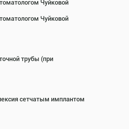
стоматологом Чуйковой
стоматологом Чуйковой
точной трубы (при
опексия сетчатым имплантом