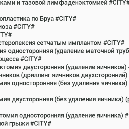
атками и тазовой лимфаденэктомией #CITY
пластика по Бруа #CITY#
иоза #CITY#
ITY#
истеропексия сетчатым имплантом #CITY#
ия односторонняя (удаление маточной тру
оцесса #CITY#
ктомия двусторонняя (удаление яичников)
чников (дриллинг яичников двухсторонний) 
мия односторонняя (без удаления яичника) 
ия двусторонняя (без удаления яичника) (
томия односторонняя (удаление яичника) 
ной грыжи #CITY#