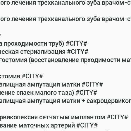
ного лечения трехканального зуба врачом-
ного лечения трехканального зуба врачом-
#
а проходимости труб) #CITY#
ческая стериализация #CITY#
гостомия (восстановление прходимости ма
ктомия #CITY#
галищная ампутация матки #CITY#
ение спаек малого таза) #CITY#
галищная ампутация матки + сакроцервик
ервикопексия сетчатым имплантом #CITY#
вание маточных артерий #CITY#