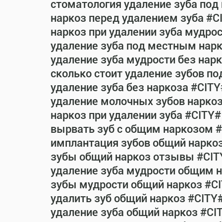
стоматология удаление зуба под
наркоз перед удалением зуба #C
наркоз при удалении зуба мудро
удаление зуба под местным нар
удаление зуба мудрости без нар
сколько стоит удаление зубов п
удаление зуба без наркоза #CITY
удаление молочных зубов нарко
наркоз при удалении зуба #CITY#
вырвать зуб с общим наркозом 
имплантация зубов общий нарко
зубы общий наркоз отзывы #CIT
удаление зуба мудрости общим 
зубы мудрости общий наркоз #C
удалить зуб общий наркоз #CITY
удаление зуба общий наркоз #CI