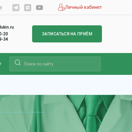
а
Личный кабинет
ukin.ru
20-20
ЗАПИСАТЬСЯ НА ПРИЁМ
99-34
ы