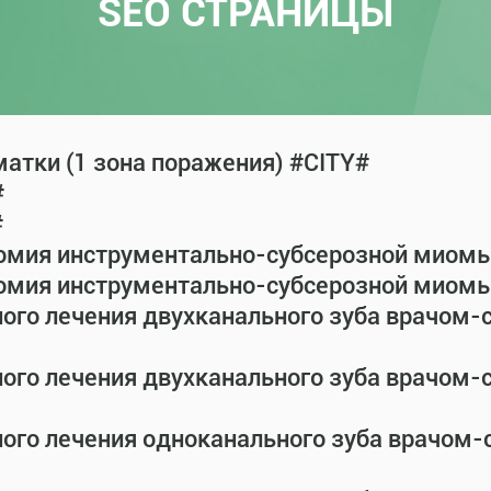
SEO СТРАНИЦЫ
атки (1 зона поражения) #CITY#
#
#
омия инструментально-субсерозной миомы 
омия инструментально-субсерозной миомы 
ного лечения двухканального зуба врачом
ного лечения двухканального зуба врачом
ного лечения одноканального зуба врачом