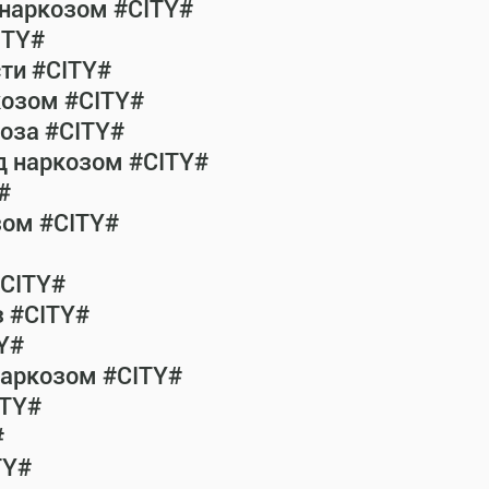
 наркозом #CITY#
ITY#
сти #CITY#
козом #CITY#
коза #CITY#
од наркозом #CITY#
#
зом #CITY#
#CITY#
з #CITY#
Y#
наркозом #CITY#
ITY#
#
TY#