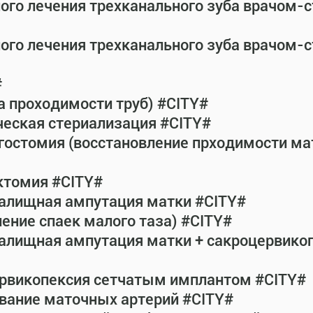
ного лечения трехканального зуба врачом-
ного лечения трехканального зуба врачом-
#
а проходимости труб) #CITY#
ческая стериализация #CITY#
гостомия (восстановление прходимости ма
ктомия #CITY#
галищная ампутация матки #CITY#
ение спаек малого таза) #CITY#
галищная ампутация матки + сакроцервик
ервикопексия сетчатым имплантом #CITY#
вание маточных артерий #CITY#