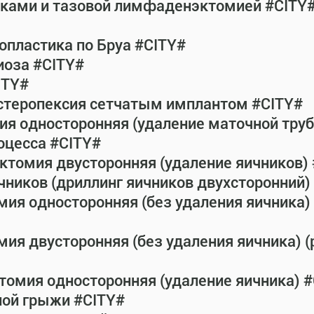
атками и тазовой лимфаденэктомией #CITY
пластика по Бруа #CITY#
иоза #CITY#
ITY#
истеропексия сетчатым имплантом #CITY#
ия односторонняя (удаление маточной тру
оцесса #CITY#
ктомия двусторонняя (удаление яичников)
чников (дриллинг яичников двухсторонний) 
мия односторонняя (без удаления яичника) 
ия двусторонняя (без удаления яичника) (
томия односторонняя (удаление яичника) 
ной грыжи #CITY#