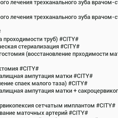
ного лечения трехканального зуба врачом-
ного лечения трехканального зуба врачом-
#
а проходимости труб) #CITY#
ческая стериализация #CITY#
гостомия (восстановление прходимости ма
ктомия #CITY#
галищная ампутация матки #CITY#
ение спаек малого таза) #CITY#
галищная ампутация матки + сакроцервик
ервикопексия сетчатым имплантом #CITY#
вание маточных артерий #CITY#