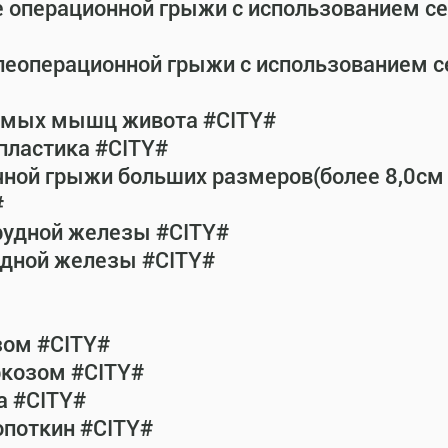
е операционной грыжи с использованием с
леоперационной грыжи с использованием 
рямых мышц живота #CITY#
пластика #CITY#
чной грыжи больших размеров(более 8,0см
#
рудной железы #CITY#
удной железы #CITY#
зом #CITY#
ркозом #CITY#
а #CITY#
опоткин #CITY#