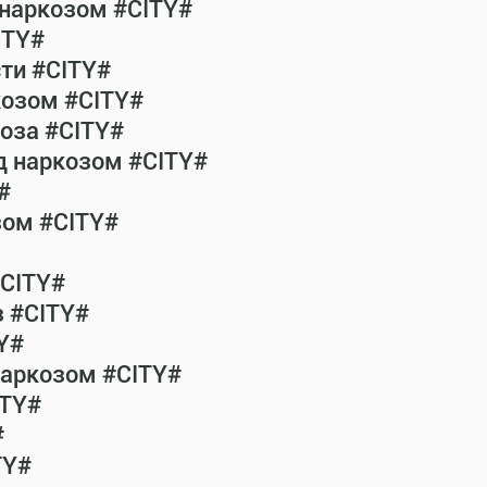
 наркозом #CITY#
ITY#
сти #CITY#
козом #CITY#
коза #CITY#
од наркозом #CITY#
#
зом #CITY#
#CITY#
з #CITY#
Y#
наркозом #CITY#
ITY#
#
TY#