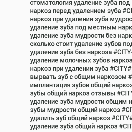
стоматология удаление зуба под
наркоз перед удалением зуба #C
наркоз при удалении зуба мудро
удаление зуба под местным нар
удаление зуба мудрости без нар
сколько стоит удаление зубов п
удаление зуба без наркоза #CITY
удаление молочных зубов нарко
наркоз при удалении зуба #CITY#
вырвать зуб с общим наркозом 
имплантация зубов общий нарко
зубы общий наркоз отзывы #CIT
удаление зуба мудрости общим 
зубы мудрости общий наркоз #C
удалить зуб общий наркоз #CITY
удаление зуба общий наркоз #CI