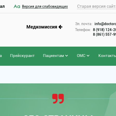
ал
Старая версия сайт
Версия для слабовидящих
Эл. почта:
info@doctord
Медкомиссия
Телефон:
8 (918) 124-
8 (861) 557-
а
Прейскурант
Пациентам
ОМС
Контакт