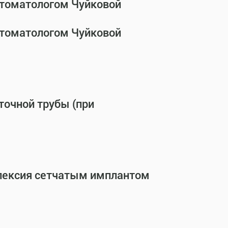
стоматологом Чуйковой
стоматологом Чуйковой
точной трубы (при
опексия сетчатым имплантом