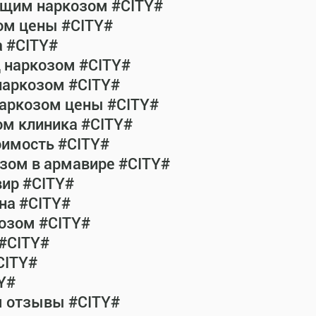
общим наркозом #CITY#
ом цены #CITY#
а #CITY#
д наркозом #CITY#
наркозом #CITY#
наркозом цены #CITY#
ом клиника #CITY#
оимость #CITY#
зом в армавире #CITY#
ир #CITY#
на #CITY#
озом #CITY#
 #CITY#
CITY#
Y#
м отзывы #CITY#