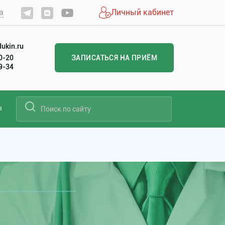
а
Личный кабинет
ukin.ru
20-20
ЗАПИСАТЬСЯ НА ПРИЁМ
99-34
ы