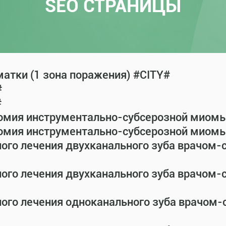
SEO СТРАНИЦЫ
атки (1 зона поражения) #CITY#
#
#
омия инструментально-субсерозной миомы 
омия инструментально-субсерозной миомы 
ного лечения двухканального зуба врачом
ного лечения двухканального зуба врачом
ного лечения одноканального зуба врачом