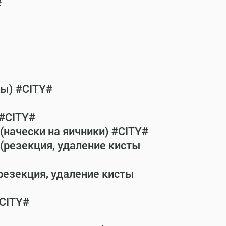
#
бы) #CITY#
 #CITY#
(начески на яичники) #CITY#
(резекция, удаление кисты
резекция, удаление кисты
#CITY#