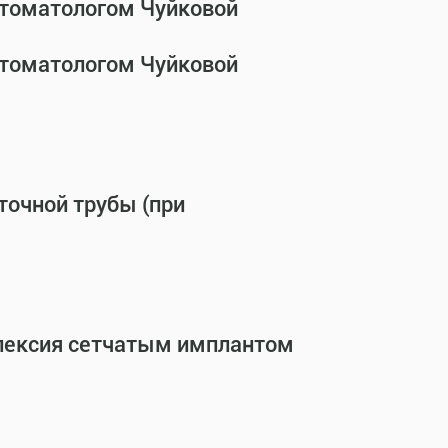
стоматологом Чуйковой
стоматологом Чуйковой
точной трубы (при
опексия сетчатым имплантом