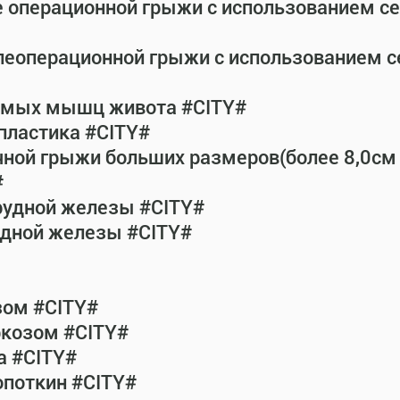
е операционной грыжи с использованием с
леоперационной грыжи с использованием 
рямых мышц живота #CITY#
пластика #CITY#
чной грыжи больших размеров(более 8,0см
#
рудной железы #CITY#
удной железы #CITY#
зом #CITY#
ркозом #CITY#
а #CITY#
опоткин #CITY#