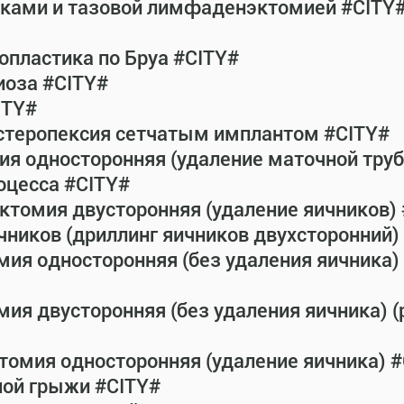
атками и тазовой лимфаденэктомией #CITY
пластика по Бруа #CITY#
иоза #CITY#
ITY#
истеропексия сетчатым имплантом #CITY#
ия односторонняя (удаление маточной тру
оцесса #CITY#
ктомия двусторонняя (удаление яичников)
чников (дриллинг яичников двухсторонний) 
мия односторонняя (без удаления яичника) 
ия двусторонняя (без удаления яичника) (
томия односторонняя (удаление яичника) 
ной грыжи #CITY#