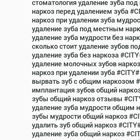
стоматология удаление зуба под
наркоз перед удалением зуба #C
наркоз при удалении зуба мудро
удаление зуба под местным нар
удаление зуба мудрости без нар
сколько стоит удаление зубов п
удаление зуба без наркоза #CITY
удаление молочных зубов нарко
наркоз при удалении зуба #CITY#
вырвать зуб с общим наркозом 
имплантация зубов общий нарко
зубы общий наркоз отзывы #CIT
удаление зуба мудрости общим 
зубы мудрости общий наркоз #C
удалить зуб общий наркоз #CITY
удаление зуба общий наркоз #CI