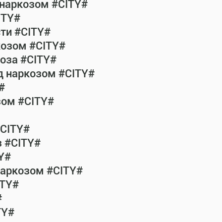
 наркозом #CITY#
ITY#
сти #CITY#
козом #CITY#
коза #CITY#
од наркозом #CITY#
#
зом #CITY#
#CITY#
з #CITY#
Y#
наркозом #CITY#
ITY#
#
TY#