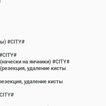
#
бы) #CITY#
 #CITY#
(начески на яичники) #CITY#
(резекция, удаление кисты
резекция, удаление кисты
#CITY#