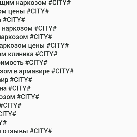
общим наркозом #CITY#
ом цены #CITY#
а #CITY#
д наркозом #CITY#
наркозом #CITY#
наркозом цены #CITY#
ом клиника #CITY#
оимость #CITY#
зом в армавире #CITY#
ир #CITY#
на #CITY#
озом #CITY#
 #CITY#
CITY#
Y#
м отзывы #CITY#