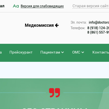
ал
Старая версия сайт
Версия для слабовидящих
Эл. почта:
info@doctord
Медкомиссия
Телефон:
8 (918) 124-
8 (861) 557-
а
Прейскурант
Пациентам
ОМС
Контакт