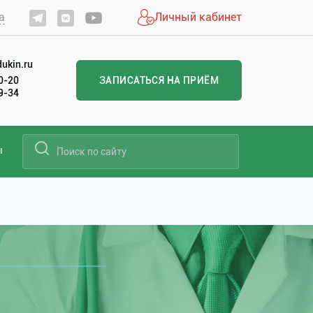
а
Личный кабинет
ukin.ru
20-20
ЗАПИСАТЬСЯ НА ПРИЁМ
99-34
ы