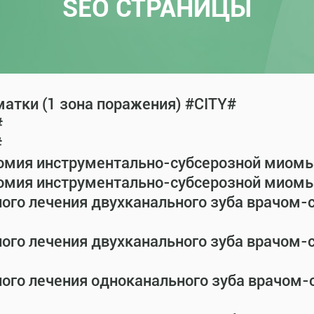
SEO СТРАНИЦЫ
атки (1 зона поражения) #CITY#
#
#
омия инструментально-субсерозной миомы 
омия инструментально-субсерозной миомы 
ного лечения двухканального зуба врачом
ного лечения двухканального зуба врачом
ного лечения одноканального зуба врачом