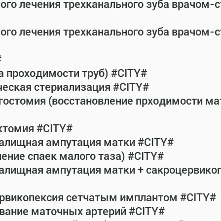
ного лечения трехканального зуба врачом-
ного лечения трехканального зуба врачом-
#
а проходимости труб) #CITY#
ческая стериализация #CITY#
гостомия (восстановление прходимости ма
ктомия #CITY#
галищная ампутация матки #CITY#
ение спаек малого таза) #CITY#
галищная ампутация матки + сакроцервик
ервикопексия сетчатым имплантом #CITY#
вание маточных артерий #CITY#